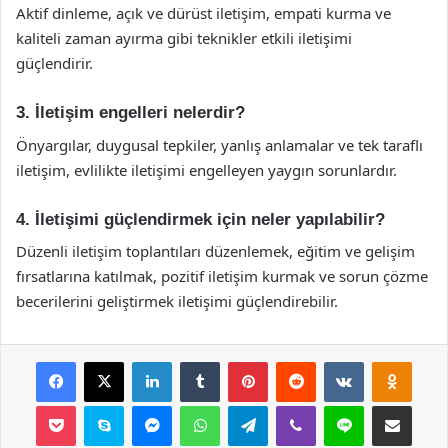
Aktif dinleme, açık ve dürüst iletişim, empati kurma ve
kaliteli zaman ayırma gibi teknikler etkili iletişimi
güçlendirir.
3. İletişim engelleri nelerdir?
Önyargılar, duygusal tepkiler, yanlış anlamalar ve tek taraflı
iletişim, evlilikte iletişimi engelleyen yaygın sorunlardır.
4. İletişimi güçlendirmek için neler yapılabilir?
Düzenli iletişim toplantıları düzenlemek, eğitim ve gelişim
fırsatlarına katılmak, pozitif iletişim kurmak ve sorun çözme
becerilerini geliştirmek iletişimi güçlendirebilir.
Facebook
X
LinkedIn
Tumblr
Pinterest
Reddit
VKontakte
Odnok
Pocket
Skype
Messenger
WhatsApp
Telegram
Viber
Line
E-Posta ile payla