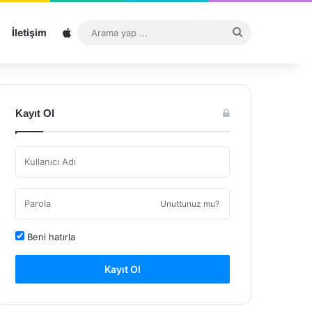
Sitemap
Arama
İletişim
yap
...
Kayıt Ol
Unuttunuz mu?
Beni hatırla
Kayıt Ol