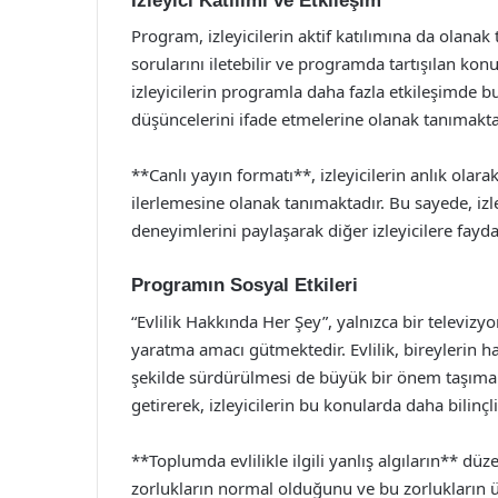
İzleyici Katılımı ve Etkileşim
Program, izleyicilerin aktif katılımına da olanak
sorularını iletebilir ve programda tartışılan kon
izleyicilerin programla daha fazla etkileşimde bu
düşüncelerini ifade etmelerine olanak tanımakta
**Canlı yayın formatı**, izleyicilerin anlık ola
ilerlemesine olanak tanımaktadır. Bu sayede, izl
deneyimlerini paylaşarak diğer izleyicilere fayd
Programın Sosyal Etkileri
“Evlilik Hakkında Her Şey”, yalnızca bir televiz
yaratma amacı gütmektedir. Evlilik, bireylerin h
şekilde sürdürülmesi de büyük bir önem taşımakt
getirerek, izleyicilerin bu konularda daha bilinç
**Toplumda evlilikle ilgili yanlış algıların** düz
zorlukların normal olduğunu ve bu zorlukların ü