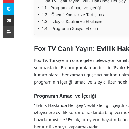
Fox TV Canlı Yayın: Evlilik Hakkında Her Şey
Skype
Programın Amacı ve İçeriği
Önemli Konular ve Tartışmalar
E-Posta ile paylaş
İzleyici Katılımı ve Etkileşim
Yazdır
Programın Sosyal Etkileri
Fox TV Canlı Yayın: Evlilik H
Fox TV, Türkiye’nin önde gelen televizyon kanalla
sunmaktadır. Bu programlardan biri de “Evlilik H
kurum olarak her zaman ilgi çekici bir konu olm
programının içeriği, amacı ve izleyici üzerindeki e
Programın Amacı ve İçeriği
“Evlilik Hakkında Her Şey”, evlilikle ilgili çeşitl
izleyicilere evlilik kurumu hakkında bilgi verm
hazırlanmıştır. **Evlilik, bireylerin hayatında ön
her türlü konuyu kapsamaktadır.