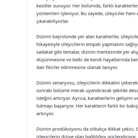
kesitler sunuyor. Her bölümde, farklı karakterle
yöntemleri işleniyor. Bu sayede, izleyiciler he
çıkarabiliyorlar.
Dizinin başrolünde yer alan karakterler, izleyici
hikayesiyle izleyicilerin empati yapmasını sağlıyo
sadakat gibi temalar, dizinin merkezinde yer alıyo
düşünmesine ve belki de kendi hayatlarında benz
dair fikirler edinmesine olanak tanıyor.
Dizinin senaryosu, izleyicilerin dikkatini çekec
sonraki bölüme merak uyandıracak şekilde devam 
isteğini artırıyor. Ayrıca, karakterlerin gelişimi ve
tutmayı başarıyor. Her karakterin farklı bir bakı
artırıyor.
Dizinin prodüksiyonu da oldukça dikkat çekici. 
izleyicilerin diziye olan bağlılığını güçlendiriyor