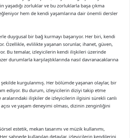
rin yaşadığı zorluklar ve bu zorluklarla başa çıkma
m eğleniyor hem de kendi yaşamlarına dair önemli dersler
lerle duygusal bir bağ kurmayı başarıyor. Her biri, kendi
r. Özellikle, evlilikte yaşanan sorunlar, ihanet, güven,
r. Bu temalar, izleyicilerin kendi ilişkileri üzerinde
er durumlarla karşılaştıklarında nasıl davranacaklarına
ek şekilde kurgulanmış. Her bölümde yaşanan olaylar, bir
ediyor. Bu durum, izleyicilerin diziyi takip etme
 aralarındaki ilişkiler de izleyicilerin ilgisini sürekli canlı
ş açısı ve yaşam deneyimi olması, dizinin zenginliğini
Görsel estetik, mekan tasarımı ve müzik kullanımı,
. Her sahnede kullanılan detaylar, izleyicilerin kendilerini