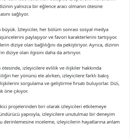
dizinin yalnızca bir eğlence aracı olmanın ötesine
sını sağlıyor.
a büyük. İzleyiciler, her bölüm sonrası sosyal medya
ncelerini paylaşıyor ve favori karakterlerini tartışıyor.
erin diziye olan bağlılığını da pekiştiriyor. Ayrıca, dizinin
in diziye olan ilgisini daha da artırıyor.
tesinde, izleyicilere evlilik ve ilişkiler hakkında
iğin her yönünü ele alırken, izleyicilere farklı bakış
ilişkilerini sorgulama ve geliştirme fırsatı buluyorlar. Dizi,
k öne çıkıyor.
ici projelerinden biri olarak izleyicileri etkilemeye
ündürücü yapısıyla, izleyicilere unutulmaz bir deneyim
 bu derinlemesine inceleme, izleyicilerin hayatlarına anlam