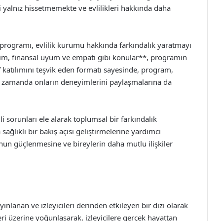
ni yalnız hissetmemekte ve evlilikleri hakkında daha
 programı, evlilik kurumu hakkında farkındalık yaratmayı
tişim, finansal uyum ve empati gibi konular**, programın
tif katılımını teşvik eden formatı sayesinde, program,
nı zamanda onların deneyimlerini paylaşmalarına da
ili sorunları ele alarak toplumsal bir farkındalık
 sağlıklı bir bakış açısı geliştirmelerine yardımcı
nun güçlenmesine ve bireylerin daha mutlu ilişkiler
ınlanan ve izleyicileri derinden etkileyen bir dizi olarak
ikleri üzerine yoğunlaşarak, izleyicilere gerçek hayattan