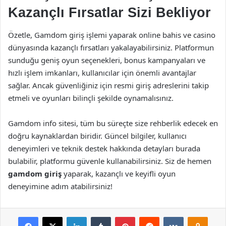
Kazançlı Fırsatlar Sizi Bekliyor
Özetle, Gamdom giriş işlemi yaparak online bahis ve casino
dünyasında kazançlı fırsatları yakalayabilirsiniz. Platformun
sunduğu geniş oyun seçenekleri, bonus kampanyaları ve
hızlı işlem imkanları, kullanıcılar için önemli avantajlar
sağlar. Ancak güvenliğiniz için resmi giriş adreslerini takip
etmeli ve oyunları bilinçli şekilde oynamalısınız.
Gamdom info sitesi, tüm bu süreçte size rehberlik edecek en
doğru kaynaklardan biridir. Güncel bilgiler, kullanıcı
deneyimleri ve teknik destek hakkında detayları burada
bulabilir, platformu güvenle kullanabilirsiniz. Siz de hemen
gamdom giriş
yaparak, kazançlı ve keyifli oyun
deneyimine adım atabilirsiniz!
Facebook
X
LinkedIn
Tumblr
Pinterest
Reddit
VKontakte
Odnok