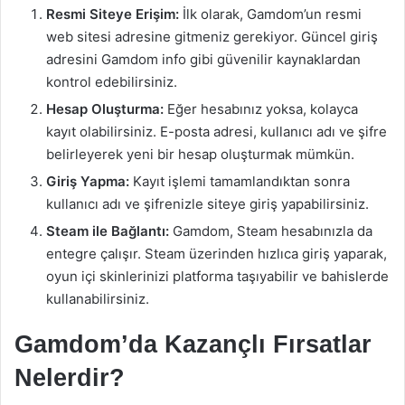
Resmi Siteye Erişim:
İlk olarak, Gamdom’un resmi
web sitesi adresine gitmeniz gerekiyor. Güncel giriş
adresini Gamdom info gibi güvenilir kaynaklardan
kontrol edebilirsiniz.
Hesap Oluşturma:
Eğer hesabınız yoksa, kolayca
kayıt olabilirsiniz. E-posta adresi, kullanıcı adı ve şifre
belirleyerek yeni bir hesap oluşturmak mümkün.
Giriş Yapma:
Kayıt işlemi tamamlandıktan sonra
kullanıcı adı ve şifrenizle siteye giriş yapabilirsiniz.
Steam ile Bağlantı:
Gamdom, Steam hesabınızla da
entegre çalışır. Steam üzerinden hızlıca giriş yaparak,
oyun içi skinlerinizi platforma taşıyabilir ve bahislerde
kullanabilirsiniz.
Gamdom’da Kazançlı Fırsatlar
Nelerdir?