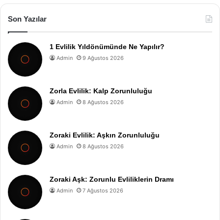
Son Yazılar
1 Evlilik Yıldönümünde Ne Yapılır?
Admin
9 Ağustos 2026
Zorla Evlilik: Kalp Zorunluluğu
Admin
8 Ağustos 2026
Zoraki Evlilik: Aşkın Zorunluluğu
Admin
8 Ağustos 2026
Zoraki Aşk: Zorunlu Evliliklerin Dramı
Admin
7 Ağustos 2026