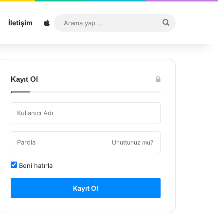
Sitemap
Arama
İletişim
yap
...
Kayıt Ol
Unuttunuz mu?
Beni hatırla
Kayıt Ol