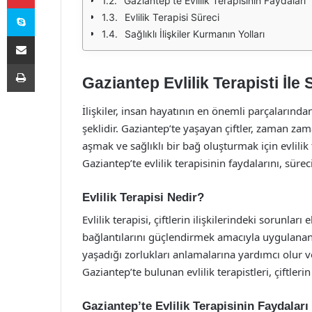
Gaziantep’te Evlilik Terapisinin Faydaları
Skype
Evlilik Terapisi Süreci
Sağlıklı İlişkiler Kurmanın Yolları
E-Posta ile paylaş
Yazdır
Gaziantep Evlilik Terapisti İle S
İlişkiler, insan hayatının en önemli parçalarından 
şeklidir. Gaziantep’te yaşayan çiftler, zaman zaman
aşmak ve sağlıklı bir bağ oluşturmak için evlili
Gaziantep’te evlilik terapisinin faydalarını, sürec
Evlilik Terapisi Nedir?
Evlilik terapisi, çiftlerin ilişkilerindeki sorunlar
bağlantılarını güçlendirmek amacıyla uygulanan pr
yaşadığı zorlukları anlamalarına yardımcı olur ve 
Gaziantep’te bulunan evlilik terapistleri, çiftler
Gaziantep’te Evlilik Terapisinin Faydaları