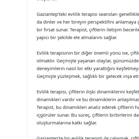
Gaziantep’teki evlilik terapisi seansları genellikl
da dinler ve her bireyin perspektifini anlamaya çal
bir fırsat sunar. Terapist, çiftlerin iletişim bece
yapıcı bir şekilde ele almalarını sağlar.
Evlilik terapisinin bir diğer önemli yönü ise, çi
olmaktır. Geçmişte yaşanan olaylar, günümüzdeki i
deneyimlerin nasıl bir etki yarattığını keşfetmeye
Geçmişle yüzleşmek, sağlıklı bir gelecek inşa et
Evlilik terapisi, çiftlerin ilişki dinamiklerini keş
dinamikleri vardır ve bu dinamiklerin anlaşılması,
Terapist, bu dinamikleri analiz ederek çiftlerin 
içgörüler sunar. Bu süreç, çiftlerin birbirlerini
oluşturmalarına katkı sağlar.
Gaziantep’te bir evlilik terapisti ile çalışmak, çift