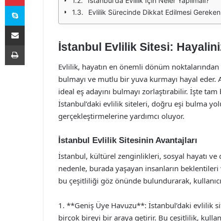
İstanbul'da Evlilik İçin Neler Yapılmalı?
Skype
Evlilik Sürecinde Dikkat Edilmesi Gereken
E-Posta ile paylaş
İstanbul Evlilik Sitesi: Hayalin
Yazdır
Evlilik, hayatın en önemli dönüm noktalarından b
bulmayı ve mutlu bir yuva kurmayı hayal eder. 
ideal eş adayını bulmayı zorlaştırabilir. İşte tam 
İstanbul’daki evlilik siteleri, doğru eşi bulma y
gerçekleştirmelerine yardımcı oluyor.
İstanbul Evlilik Sitesinin Avantajları
İstanbul, kültürel zenginlikleri, sosyal hayatı v
nedenle, burada yaşayan insanların beklentileri ve i
bu çeşitliliği göz önünde bulundurarak, kullanıcı
1. **Geniş Üye Havuzu**: İstanbul’daki evlilik si
birçok bireyi bir araya getirir. Bu çeşitlilik, kul