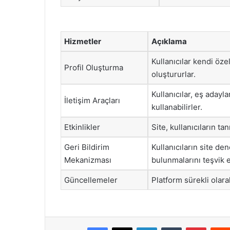
Hizmetler
Açıklama
Kullanıcılar kendi özel
Profil Oluşturma
oluştururlar.
Kullanıcılar, eş adayl
İletişim Araçları
kullanabilirler.
Etkinlikler
Site, kullanıcıların ta
Geri Bildirim
Kullanıcıların site de
Mekanizması
bulunmalarını teşvik 
Güncellemeler
Platform sürekli olar
Facebook
X
LinkedIn
Tumblr
Pintere