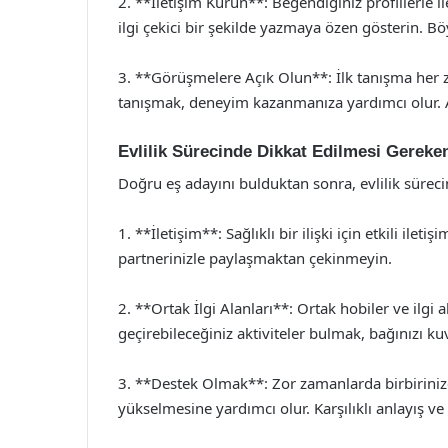
2. **İletişim Kurun**: Beğendiğiniz profillerle 
ilgi çekici bir şekilde yazmaya özen gösterin. Böyl
3. **Görüşmelere Açık Olun**: İlk tanışma her z
tanışmak, deneyim kazanmanıza yardımcı olur. Açık 
Evlilik Sürecinde Dikkat Edilmesi Gereke
Doğru eş adayını bulduktan sonra, evlilik süreci
1. **İletişim**: Sağlıklı bir ilişki için etkili ilet
partnerinizle paylaşmaktan çekinmeyin.
2. **Ortak İlgi Alanları**: Ortak hobiler ve ilgi al
geçirebileceğiniz aktiviteler bulmak, bağınızı kuv
3. **Destek Olmak**: Zor zamanlarda birbirinize
yükselmesine yardımcı olur. Karşılıklı anlayış ve e