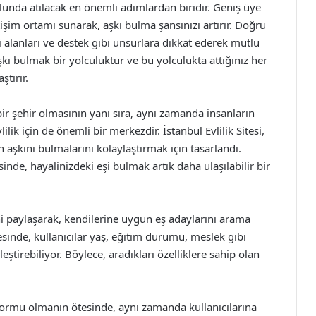
yolunda atılacak en önemli adımlardan biridir. Geniş üye
işim ortamı sunarak, aşkı bulma şansınızı artırır. Doğru
gi alanları ve destek gibi unsurlara dikkat ederek mutlu
aşkı bulmak bir yolculuktur ve bu yolculukta attığınız her
ştırır.
 bir şehir olmasının yanı sıra, aynı zamanda insanların
lik için de önemli bir merkezdir. İstanbul Evlilik Sitesi,
 aşkını bulmalarını kolaylaştırmak için tasarlandı.
esinde, hayalinizdeki eşi bulmak artık daha ulaşılabilir bir
ini paylaşarak, kendilerine uygun eş adaylarını arama
esinde, kullanıcılar yaş, eğitim durumu, meslek gibi
eştirebiliyor. Böylece, aradıkları özelliklere sahip olan
latformu olmanın ötesinde, aynı zamanda kullanıcılarına