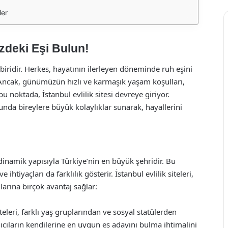
ler
izdeki Eşi Bulun!
iridir. Herkes, hayatının ilerleyen döneminde ruh eşini
Ancak, günümüzün hızlı ve karmaşık yaşam koşulları,
bu noktada, İstanbul evlilik sitesi devreye giriyor.
olunda bireylere büyük kolaylıklar sunarak, hayallerini
e dinamik yapısıyla Türkiye’nin en büyük şehridir. Bu
htiyaçları da farklılık gösterir. İstanbul evlilik siteleri,
larına birçok avantaj sağlar:
teleri, farklı yaş gruplarından ve sosyal statülerden
lanıcıların kendilerine en uygun eş adayını bulma ihtimalini