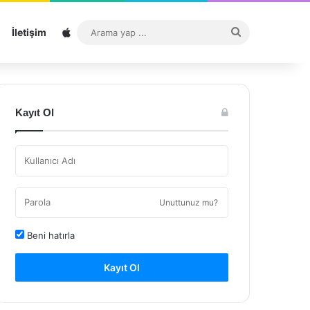
Sitemap
Arama
İletişim
yap
...
Kayıt Ol
Unuttunuz mu?
Beni hatırla
Kayıt Ol