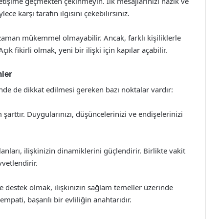
iletişime geçmekten çekinmeyin. İlk mesajlarınızı nazik ve
ece karşı tarafın ilgisini çekebilirsiniz.
aman mükemmel olmayabilir. Ancak, farklı kişiliklerle
fikirli olmak, yeni bir ilişki için kapılar açabilir.
nler
nde de dikkat edilmesi gereken bazı noktalar vardır:
işim şarttır. Duygularınızı, düşüncelerinizi ve endişelerinizi
anları, ilişkinizin dinamiklerini güçlendirir. Birlikte vakit
vetlendirir.
 destek olmak, ilişkinizin sağlam temeller üzerinde
mpati, başarılı bir evliliğin anahtarıdır.