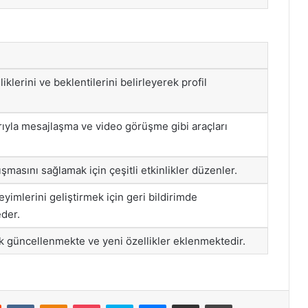
liklerini ve beklentilerini belirleyerek profil
arıyla mesajlaşma ve video görüşme gibi araçları
nışmasını sağlamak için çeşitli etkinlikler düzenler.
neyimlerini geliştirmek için geri bildirimde
eder.
ak güncellenmekte ve yeni özellikler eklenmektedir.
st
Reddit
VKontakte
Odnoklassniki
Pocket
Skype
Messenger
E-Posta ile paylaş
Yazdır