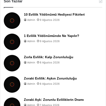
Son Yazılar
10 Evlilik Yıldönümü Hediyesi Fikirleri
Admin
9 Ağustos 2026
1 Evlilik Yıldönümünde Ne Yapılır?
Admin
9 Ağustos 2026
Zorla Evlilik: Kalp Zorunluluğu
Admin
8 Ağustos 2026
Zoraki Evlilik: Aşkın Zorunluluğu
Admin
8 Ağustos 2026
Zoraki Aşk: Zorunlu Evliliklerin Dramı
Admin
7 Ağustos 2026