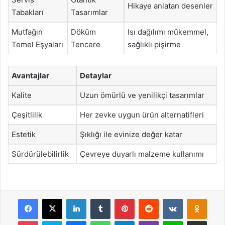
Hikaye anlatan desenler
Tabakları
Tasarımlar
Mutfağın
Döküm
Isı dağılımı mükemmel,
Temel Eşyaları
Tencere
sağlıklı pişirme
Avantajlar
Detaylar
Kalite
Uzun ömürlü ve yenilikçi tasarımlar
Çeşitlilik
Her zevke uygun ürün alternatifleri
Estetik
Şıklığı ile evinize değer katar
Sürdürülebilirlik
Çevreye duyarlı malzeme kullanımı
Facebook
X
LinkedIn
Tumblr
Pinterest
Reddit
VKontakte
Odnok
Pocket
Skype
Messenger
WhatsApp
Telegram
Viber
Line
E-Posta ile payla