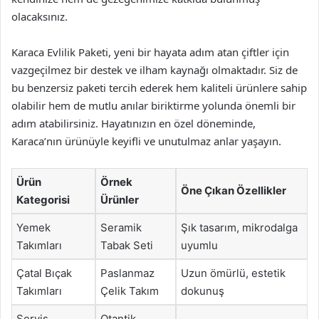
olacaksınız.
Karaca Evlilik Paketi, yeni bir hayata adım atan çiftler için
vazgeçilmez bir destek ve ilham kaynağı olmaktadır. Siz de
bu benzersiz paketi tercih ederek hem kaliteli ürünlere sahip
olabilir hem de mutlu anılar biriktirme yolunda önemli bir
adım atabilirsiniz. Hayatınızın en özel döneminde,
Karaca’nın ürünüyle keyifli ve unutulmaz anlar yaşayın.
Ürün
Örnek
Öne Çıkan Özellikler
Kategorisi
Ürünler
Yemek
Seramik
Şık tasarım, mikrodalga
Takımları
Tabak Seti
uyumlu
Çatal Bıçak
Paslanmaz
Uzun ömürlü, estetik
Takımları
Çelik Takım
dokunuş
Servis
Otantik