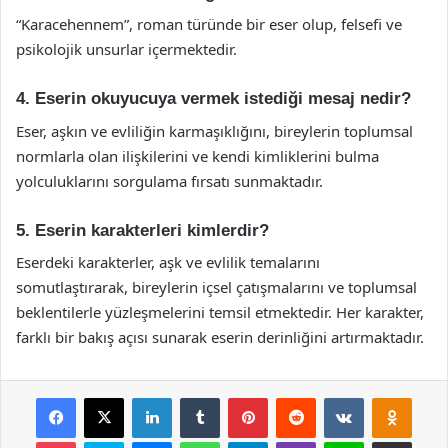
“Karacehennem”, roman türünde bir eser olup, felsefi ve
psikolojik unsurlar içermektedir.
4. Eserin okuyucuya vermek istediği mesaj nedir?
Eser, aşkın ve evliliğin karmaşıklığını, bireylerin toplumsal
normlarla olan ilişkilerini ve kendi kimliklerini bulma
yolculuklarını sorgulama fırsatı sunmaktadır.
5. Eserin karakterleri kimlerdir?
Eserdeki karakterler, aşk ve evlilik temalarını
somutlaştırarak, bireylerin içsel çatışmalarını ve toplumsal
beklentilerle yüzleşmelerini temsil etmektedir. Her karakter,
farklı bir bakış açısı sunarak eserin derinliğini artırmaktadır.
Facebook
X
LinkedIn
Tumblr
Pinterest
Reddit
VKontakte
Odnok
Pocket
Skype
Messenger
WhatsApp
Telegram
Viber
Line
E-Posta ile payla