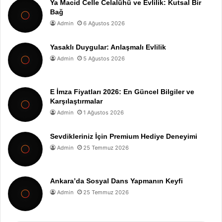
Ya Macid Celle Celalühü ve Evlilik: Kutsal Bir
Bağ
Admin
6 Ağustos 2026
Yasaklı Duygular: Anlaşmalı Evlilik
Admin
5 Ağustos 2026
E İmza Fiyatları 2026: En Güncel Bilgiler ve
Karşılaştırmalar
Admin
1 Ağustos 2026
Sevdikleriniz İçin Premium Hediye Deneyimi
Admin
25 Temmuz 2026
Ankara’da Sosyal Dans Yapmanın Keyfi
Admin
25 Temmuz 2026