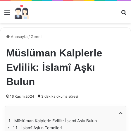
Menü
Ar
Anasayfa
/
Genel
Müslüman Kalplerle
Evlilik: İslamî Aşkı
Bulun
16 Kasım 2024
3 dakika okuma süresi
Müslüman Kalplerle Evlilik: İslamî Aşkı Bulun
İslamî Aşkın Temelleri