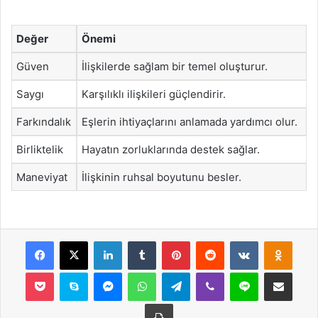
Değer
Önemi
Güven
İlişkilerde sağlam bir temel oluşturur.
Saygı
Karşılıklı ilişkileri güçlendirir.
Farkındalık
Eşlerin ihtiyaçlarını anlamada yardımcı olur.
Birliktelik
Hayatın zorluklarında destek sağlar.
Maneviyat
İlişkinin ruhsal boyutunu besler.
Facebook
X
LinkedIn
Tumblr
Pinterest
Reddit
VKontakte
Odnok
Pocket
Skype
Messenger
WhatsApp
Telegram
Viber
Line
E-Posta ile payla
Yazdır