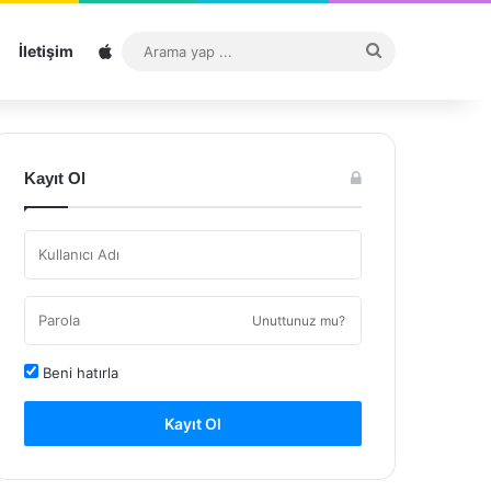
Sitemap
Arama
İletişim
yap
...
Kayıt Ol
Unuttunuz mu?
Beni hatırla
Kayıt Ol