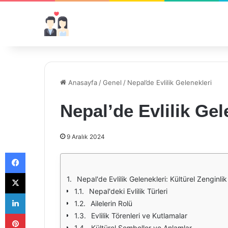
Anasayfa
/
Genel
/
Nepal’de Evlilik Gelenekleri
Nepal’de Evlilik Gel
9 Aralık 2024
Facebook
X
Nepal'de Evlilik Gelenekleri: Kültürel Zenginli
Nepal'deki Evlilik Türleri
LinkedIn
Ailelerin Rolü
Pinterest
Evlilik Törenleri ve Kutlamalar
Kültürel Semboller ve Anlamlar