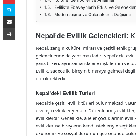
Skype
Evlilikte Ebeveynlerin Etkisi ve Gelenekler
Modernleşme ve Geleneklerin Değişimi
E-Posta ile paylaş
Yazdır
Nepal’de Evlilik Gelenekleri: K
Nepal, zengin kültürel mirası ve çeşitli etnik grupl
geleneklerine de yansımaktadır. Nepal’deki evlil
yansıtırken, aynı zamanda aile ilişkilerinin ve 
Evlilik, sadece iki bireyin bir araya gelmesi deği
görülmektedir.
Nepal’deki Evlilik Türleri
Nepal’de çeşitli evlilik türleri bulunmaktadır. Bun
elverişli evlilikler yer alır. Düzenlenmiş evlilikle
evliliklerdir. Genellikle, aileler çocuklarının evli
evlilikler ise bireylerin kendi istekleriyle seçtikleri
ekonomik ve sosyal durumun göz önünde bulundu