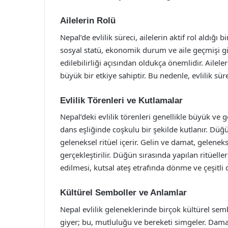
Ailelerin Rolü
Nepal’de evlilik süreci, ailelerin aktif rol aldığı b
sosyal statü, ekonomik durum ve aile geçmişi gibi 
edilebilirliği açısından oldukça önemlidir. Ailele
büyük bir etkiye sahiptir. Bu nedenle, evlilik süre
Evlilik Törenleri ve Kutlamalar
Nepal’deki evlilik törenleri genellikle büyük ve g
dans eşliğinde coşkulu bir şekilde kutlanır. Düğü
geleneksel ritüel içerir. Gelin ve damat, geleneks
gerçekleştirilir. Düğün sırasında yapılan ritüell
edilmesi, kutsal ateş etrafında dönme ve çeşitli d
Kültürel Semboller ve Anlamlar
Nepal evlilik geleneklerinde birçok kültürel semb
giyer; bu, mutluluğu ve bereketi simgeler. Damat