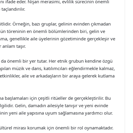
rını ifade eder. Nişan merasimi, evlilik sürecinin önemli
taçlandırılır.
itlidir. Örneğin, bazı gruplar, gelinin evinden çıkmadan
Düğün töreninin en önemli bölümlerinden biri, gelin ve
ma, genellikle aile üyelerinin gözetiminde gerçekleşir ve
r anlam taşır.
da önemli bir yer tutar. Her etnik grubun kendine özgü
pılan müzik ve dans, katılımcıları eğlendirmekle kalmaz,
tkinlikler, aile ve arkadaşların bir araya gelerek kutlama
başlamaları için çeşitli ritüeller de gerçekleştirilir. Bu
ilgilidir. Gelin, damadın ailesiyle tanışır ve yeni evinde
elinin yeni aile yapısına uyum sağlamasına yardımcı olur.
 kültürel mirası korumak için önemli bir rol oynamaktadır.