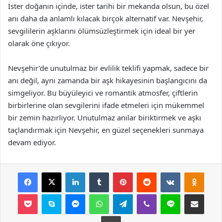
İster doğanın içinde, ister tarihi bir mekanda olsun, bu özel
anı daha da anlamlı kılacak birçok alternatif var. Nevşehir,
sevgililerin aşklarını ölümsüzleştirmek için ideal bir yer
olarak öne çıkıyor.
Nevşehir’de unutulmaz bir evlilik teklifi yapmak, sadece bir
anı değil, aynı zamanda bir aşk hikayesinin başlangıcını da
simgeliyor. Bu büyüleyici ve romantik atmosfer, çiftlerin
birbirlerine olan sevgilerini ifade etmeleri için mükemmel
bir zemin hazırlıyor. Unutulmaz anılar biriktirmek ve aşkı
taçlandırmak için Nevşehir, en güzel seçenekleri sunmaya
devam ediyor.
Facebook
X
LinkedIn
Tumblr
Pinterest
Reddit
VKontakte
Odnok
Pocket
Skype
Messenger
WhatsApp
Telegram
Viber
Line
E-Posta ile payla
Yazdır