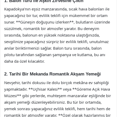
1. Balon Turu ile Aşkın Zirvesine Çıkın
Kapadokya’nın eşsiz manzarasında, sıcak hava balonları ile
yapacağınız bir tur, evlilik teklifi için mükemmel bir ortam
sunar. **Güneşin doğuşunu izlerken**, bulutların üzerinde
süzülmek, romantik bir atmosfer yaratır. Bu deneyim
sırasında, balonun en yüksek noktasına ulaştığınızda,
sevgilinize yapacağınız sürpriz bir evlilik teklifi, unutulmaz
anılar biriktirmenizi sağlar. Balon turu sırasında, balon
pilotu tarafından sağlanan şampanya ve kutlama, bu anı
daha da özel kılacaktır.
2. Tarihi Bir Mekanda Romantik Akşam Yemeği
Nevşehir, tarihi dokusu ile dolu birçok mekâna ev sahipliği
yapmaktadır. **Uçhisar Kalesi** veya **Göreme Açık Hava
Müzesi** gibi yerlerde, muhteşem manzaralar eşliğinde bir
akşam yemeği düzenleyebilirsiniz. Bu tür bir ortamda,
yemek sonrası yapacağınız evlilik teklifi, hem tarihi hem de
romantik bir atmosfer yaratır. **Özel olarak hazırlanmış bir