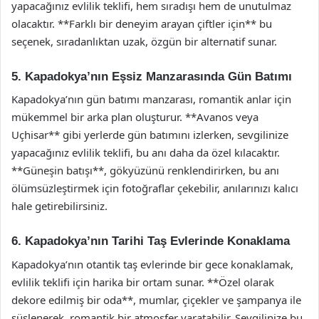
yapacağınız evlilik teklifi, hem sıradışı hem de unutulmaz
olacaktır. **Farklı bir deneyim arayan çiftler için** bu
seçenek, sıradanlıktan uzak, özgün bir alternatif sunar.
5. Kapadokya’nın Eşsiz Manzarasında Gün Batımı
Kapadokya’nın gün batımı manzarası, romantik anlar için
mükemmel bir arka plan oluşturur. **Avanos veya
Uçhisar** gibi yerlerde gün batımını izlerken, sevgilinize
yapacağınız evlilik teklifi, bu anı daha da özel kılacaktır.
**Güneşin batışı**, gökyüzünü renklendirirken, bu anı
ölümsüzleştirmek için fotoğraflar çekebilir, anılarınızı kalıcı
hale getirebilirsiniz.
6. Kapadokya’nın Tarihi Taş Evlerinde Konaklama
Kapadokya’nın otantik taş evlerinde bir gece konaklamak,
evlilik teklifi için harika bir ortam sunar. **Özel olarak
dekore edilmiş bir oda**, mumlar, çiçekler ve şampanya ile
süslenerek, romantik bir atmosfer yaratabilir. Sevgilinize bu