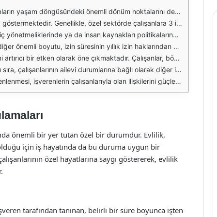
gösterilmesi hem de motivasyon ve bağlılıklarının artırılması açısından önemli bir rol oynamaktadır. Özel sektör firmaları, çalışanlarının evlilik gibi önemli bir olayda yanlarında olabilmeleri için belirli bir süre izin vermektedir.
ün hazırlıkları ve sonrasında yapılacak kutlamalar için yeterli bir zaman dilimi sağlamak amacıyla belirlenmektedir. Bazı şirketler, çalışanlarının ihtiyaçlarına göre bu süreyi uzatabilmekte veya ek günler verebilmektedir.
leri talep ederken genellikle evlilik cüzdanı veya düğün davetiyesi gibi belgeler sunmak zorundadır. Bu belgeler, iznin doğru bir şekilde kullanılmasını sağlamak amacıyla istenmektedir.
zin hakkından bağımsız olarak vermekte ve çalışanların yıllık izinlerini kullanmalarını etkilememektedir. Bu durum, çalışanların evlilik izni sonrasında daha fazla tatil yapabilmelerine olanak tanımaktadır.
erinde, şirkete olan bağlılıkları ve motivasyonları artmaktadır. Bu durum, uzun vadede çalışan devrinin azalmasına ve iş yerindeki genel atmosferin olumlu yönde gelişmesine katkı sağlamaktadır.
k izni gibi izinler, çalışanların aile hayatlarını dengelemelerine yardımcı olmaktadır. Böylelikle, çalışanlar, iş ve aile hayatlarını daha iyi yönetebilmekte ve stresi azaltma fırsatı bulmaktadır.
ası oluşturmak adına, çalışanların bu tür önemli olaylarında yanlarında olmak, şirketlerin itibarını artırmakta ve yetenekli çalışanları çekme konusunda avantaj sağlamaktadır.
ulamaları
nda önemli bir yer tutan özel bir durumdur. Evlilik,
olduğu için iş hayatında da bu duruma uygun bir
lışanlarının özel hayatlarına saygı göstererek, evlilik
.
şveren tarafından tanınan, belirli bir süre boyunca işten