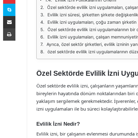
Skype
Özel sektörde evlilik izni uygulamaları, çalışanların yaşam döngüsündeki önemli dönüm noktalarını desteklemek amacıyla düzenlenmiştir. Bu izinler, hem çalışanların kişisel hayatlarına saygı 
Evlilik izni süresi, şirketten şirkete değişkenlik göstermektedir. Genellikle, özel sektörde çalışanlara 3 ila 5 gün arasında evlilik izni verilmektedir. Bu süre, çalışanların düğ
E-Posta ile paylaş
Evlilik izni uygulamaları, çoğu zaman şirketin iç yönetmeliklerinde ya da insan kaynakları politikalarında açıkça belirtilmektedir. Çalışanlar, bu izin
Yazdır
Özel sektörde evlilik izni uygulamalarının bir diğer önemli boyutu, izin süresinin yıllık izin haklarından düşülüp düşülmeyeceğidir. Çoğu şirket, evlilik iznini yıllık i
Evlilik izni uygulamaları, çalışan memnuniyetini artırıcı bir etken olarak öne çıkmaktadır. Çalışanlar, böyle önemli bir dönemde iş yerlerinden destek gördükl
Ayrıca, özel sektör şirketleri, evlilik izninin yanı sıra, çalışanlarının ailevi durumlarına bağlı olarak diğer izin türlerini de sunmaktadır. Doğum izni, babalı
özel sektörde evlilik izni uygulamalarının düzenlenmesi, işverenlerin çalışanlarıyla olan ilişkilerini güçlendirmektedir. İyi bir işveren mark
Özel Sektörde Evlilik İzni Uyg
Özel sektörde evlilik izni, çalışanların yaşamları
bireylerin hayatında dönüm noktalarından biri 
yaklaşım sergilemek gerekmektedir. İşverenler, ça
izni uygulamaları ile bu süreci kolaylaştırabilirler
Evlilik İzni Nedir?
Evlilik izni, bir çalışanın evlenmesi durumunda i