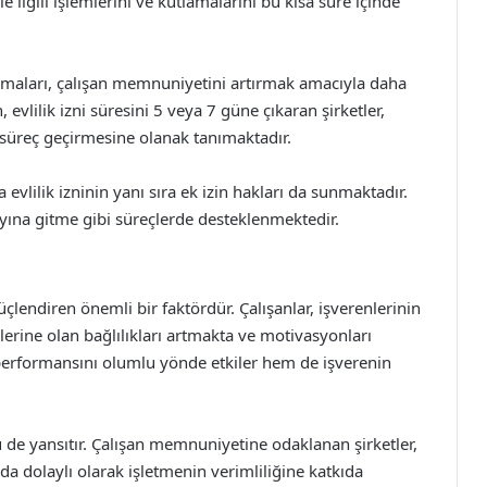
 ilgili işlemlerini ve kutlamalarını bu kısa süre içinde
 firmaları, çalışan memnuniyetini artırmak amacıyla daha
evlilik izni süresini 5 veya 7 güne çıkaran şirketler,
 süreç geçirmesine olanak tanımaktadır.
na evlilik izninin yanı sıra ek izin hakları da sunmaktadır.
ayına gitme gibi süreçlerde desteklenmektedir.
i güçlendiren önemli bir faktördür. Çalışanlar, işverenlerinin
lerine olan bağlılıkları artmakta ve motivasyonları
performansını olumlu yönde etkiler hem de işverenin
nü de yansıtır. Çalışan memnuniyetine odaklanan şirketler,
da dolaylı olarak işletmenin verimliliğine katkıda