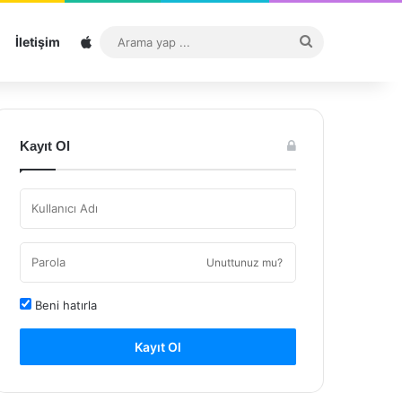
Sitemap
Arama
İletişim
yap
...
Kayıt Ol
Unuttunuz mu?
Beni hatırla
Kayıt Ol