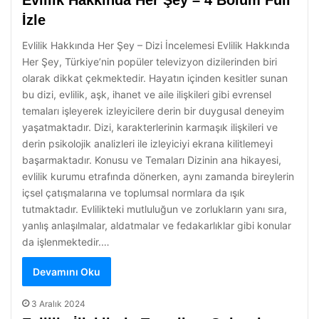
Evlilik Hakkında Her Şey – 4 Bölüm Full
İzle
Evlilik Hakkında Her Şey – Dizi İncelemesi Evlilik Hakkında
Her Şey, Türkiye’nin popüler televizyon dizilerinden biri
olarak dikkat çekmektedir. Hayatın içinden kesitler sunan
bu dizi, evlilik, aşk, ihanet ve aile ilişkileri gibi evrensel
temaları işleyerek izleyicilere derin bir duygusal deneyim
yaşatmaktadır. Dizi, karakterlerinin karmaşık ilişkileri ve
derin psikolojik analizleri ile izleyiciyi ekrana kilitlemeyi
başarmaktadır. Konusu ve Temaları Dizinin ana hikayesi,
evlilik kurumu etrafında dönerken, aynı zamanda bireylerin
içsel çatışmalarına ve toplumsal normlara da ışık
tutmaktadır. Evlilikteki mutluluğun ve zorlukların yanı sıra,
yanlış anlaşılmalar, aldatmalar ve fedakarlıklar gibi konular
da işlenmektedir.…
Devamını Oku
3 Aralık 2024