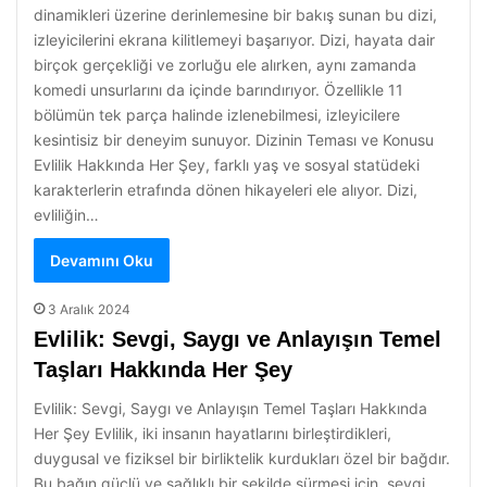
dinamikleri üzerine derinlemesine bir bakış sunan bu dizi,
izleyicilerini ekrana kilitlemeyi başarıyor. Dizi, hayata dair
birçok gerçekliği ve zorluğu ele alırken, aynı zamanda
komedi unsurlarını da içinde barındırıyor. Özellikle 11
bölümün tek parça halinde izlenebilmesi, izleyicilere
kesintisiz bir deneyim sunuyor. Dizinin Teması ve Konusu
Evlilik Hakkında Her Şey, farklı yaş ve sosyal statüdeki
karakterlerin etrafında dönen hikayeleri ele alıyor. Dizi,
evliliğin…
Devamını Oku
3 Aralık 2024
Evlilik: Sevgi, Saygı ve Anlayışın Temel
Taşları Hakkında Her Şey
Evlilik: Sevgi, Saygı ve Anlayışın Temel Taşları Hakkında
Her Şey Evlilik, iki insanın hayatlarını birleştirdikleri,
duygusal ve fiziksel bir birliktelik kurdukları özel bir bağdır.
Bu bağın güçlü ve sağlıklı bir şekilde sürmesi için, sevgi,