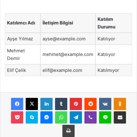
Katılım
Katılımcı Adı
İletişim Bilgisi
Durumu
Ayşe Yılmaz
ayse@example.com
Katılıyor
Mehmet
mehmet@example.com
Katılıyor
Demir
Elif Çelik
elif@example.com
Katılmıyor
Facebook
X
LinkedIn
Tumblr
Pinterest
Reddit
VKontakte
Odnok
Pocket
Skype
Messenger
WhatsApp
Telegram
Viber
Line
E-Posta ile payla
Yazdır