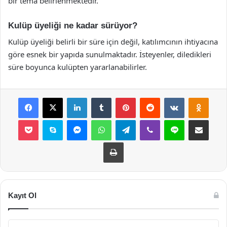
bir tema belirlenmektedir.
Kulüp üyeliği ne kadar sürüyor?
Kulüp üyeliği belirli bir süre için değil, katılımcının ihtiyacına
göre esnek bir yapıda sunulmaktadır. İsteyenler, diledikleri
süre boyunca kulüpten yararlanabilirler.
Facebook
X
LinkedIn
Tumblr
Pinterest
Reddit
VKontakte
Odnok
Pocket
Skype
Messenger
WhatsApp
Telegram
Viber
Line
E-Posta ile payla
Yazdır
Kayıt Ol