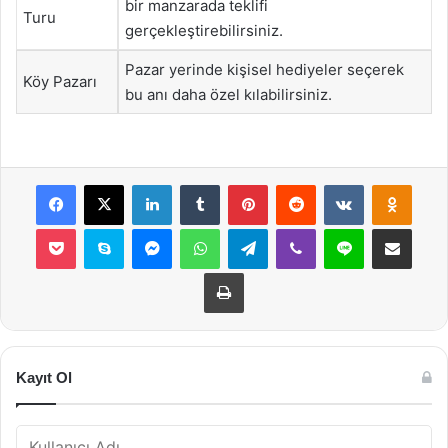
bir manzarada teklifi
Turu
gerçekleştirebilirsiniz.
Pazar yerinde kişisel hediyeler seçerek
Köy Pazarı
bu anı daha özel kılabilirsiniz.
Facebook
X
LinkedIn
Tumblr
Pinterest
Reddit
VKontakte
Odnok
Pocket
Skype
Messenger
WhatsApp
Telegram
Viber
Line
E-Posta ile payla
Yazdır
Kayıt Ol