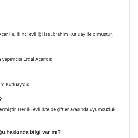
Acar ile, ikinci evliliği ise İbrahim Kutluay ile olmuştur.
n yapımcısı Erdal Acar’dır.
im Kutluay’dır.
?
 ermiştir. Her iki evlilikte de çiftler arasında uyumsuzluk
ğu hakkında bilgi var mı?