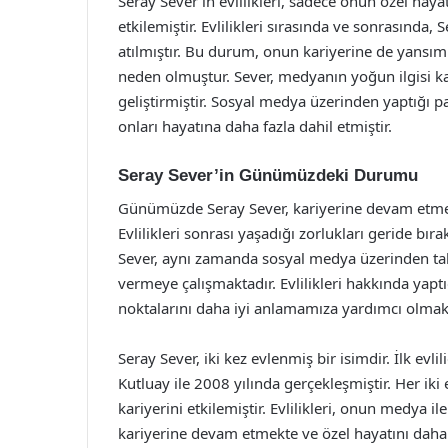
Seray Sever’in evlilikleri, sadece onun özel haya
etkilemiştir. Evlilikleri sırasında ve sonrasında
atılmıştır. Bu durum, onun kariyerine de yansı
neden olmuştur. Sever, medyanın yoğun ilgisi kar
geliştirmiştir. Sosyal medya üzerinden yaptığı pay
onları hayatına daha fazla dahil etmiştir.
Seray Sever’in Günümüzdeki Durumu
Günümüzde Seray Sever, kariyerine devam etmekte
Evlilikleri sonrası yaşadığı zorlukları geride bı
Sever, aynı zamanda sosyal medya üzerinden tak
vermeye çalışmaktadır. Evlilikleri hakkında yap
noktalarını daha iyi anlamamıza yardımcı olmakt
Seray Sever, iki kez evlenmiş bir isimdir. İlk evlil
Kutluay ile 2008 yılında gerçekleşmiştir. Her iki 
kariyerini etkilemiştir. Evlilikleri, onun medya il
kariyerine devam etmekte ve özel hayatını daha