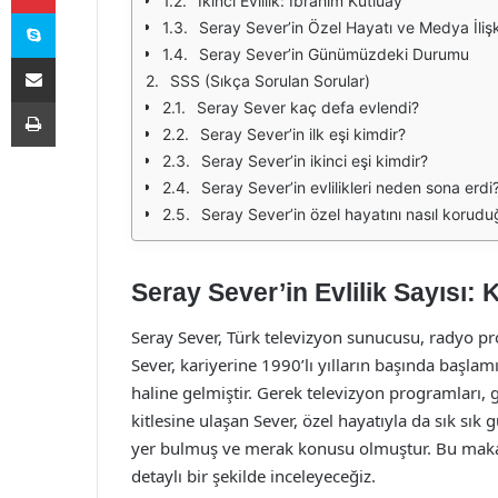
İkinci Evlilik: İbrahim Kutluay
Skype
Seray Sever’in Özel Hayatı ve Medya İlişk
Seray Sever’in Günümüzdeki Durumu
E-Posta ile paylaş
SSS (Sıkça Sorulan Sorular)
Yazdır
Seray Sever kaç defa evlendi?
Seray Sever’in ilk eşi kimdir?
Seray Sever’in ikinci eşi kimdir?
Seray Sever’in evlilikleri neden sona erdi
Seray Sever’in özel hayatını nasıl korudu
Seray Sever’in Evlilik Sayısı:
Seray Sever, Türk televizyon sunucusu, radyo p
Sever, kariyerine 1990’lı yılların başında başlam
haline gelmiştir. Gerek televizyon programları, 
kitlesine ulaşan Sever, özel hayatıyla da sık sık
yer bulmuş ve merak konusu olmuştur. Bu makaled
detaylı bir şekilde inceleyeceğiz.