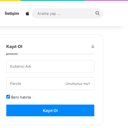
Sitemap
Arama
İletişim
yap
...
Kayıt Ol
Unuttunuz mu?
Beni hatırla
Kayıt Ol