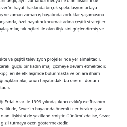
tını değil, aynı zamanda medya ile olan ilişkisini de
, Sever’in hayatı hakkında birçok spekülasyon ortaya
mış ve zaman zaman iş hayatında zorluklar yaşamasına
şısında, özel hayatını korumak adına çeşitli stratejiler
laşımlar, takipçileri ile olan ilişkisini güçlendirmiş ve
 ve çeşitli televizyon projelerinde yer almaktadır.
rakarak, güçlü bir kadın imajı çizmeye devam etmektedir.
ipçileri ile etkileşimde bulunmakta ve onlara ilham
tığı açıklamalar, onun hayatındaki bu önemli dönüm
adır.
iği Erdal Acar ile 1999 yılında, ikinci evliliği ise İbrahim
evlilik de, Sever’in hayatında önemli izler bırakmış ve
e olan ilişkisini de şekillendirmiştir. Günümüzde ise, Sever,
 gizli tutmaya özen göstermektedir.