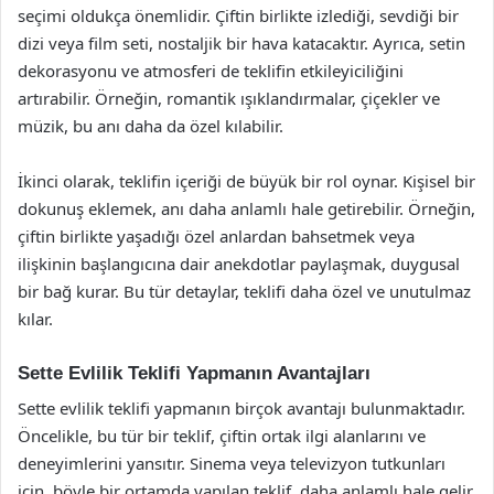
seçimi oldukça önemlidir. Çiftin birlikte izlediği, sevdiği bir
dizi veya film seti, nostaljik bir hava katacaktır. Ayrıca, setin
dekorasyonu ve atmosferi de teklifin etkileyiciliğini
artırabilir. Örneğin, romantik ışıklandırmalar, çiçekler ve
müzik, bu anı daha da özel kılabilir.
İkinci olarak, teklifin içeriği de büyük bir rol oynar. Kişisel bir
dokunuş eklemek, anı daha anlamlı hale getirebilir. Örneğin,
çiftin birlikte yaşadığı özel anlardan bahsetmek veya
ilişkinin başlangıcına dair anekdotlar paylaşmak, duygusal
bir bağ kurar. Bu tür detaylar, teklifi daha özel ve unutulmaz
kılar.
Sette Evlilik Teklifi Yapmanın Avantajları
Sette evlilik teklifi yapmanın birçok avantajı bulunmaktadır.
Öncelikle, bu tür bir teklif, çiftin ortak ilgi alanlarını ve
deneyimlerini yansıtır. Sinema veya televizyon tutkunları
için, böyle bir ortamda yapılan teklif, daha anlamlı hale gelir.