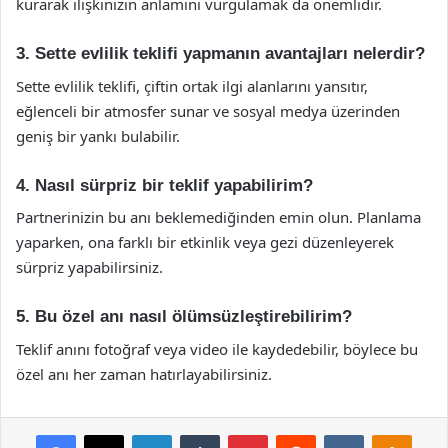
kurarak ilişkinizin anlamını vurgulamak da önemlidir.
3. Sette evlilik teklifi yapmanın avantajları nelerdir?
Sette evlilik teklifi, çiftin ortak ilgi alanlarını yansıtır,
eğlenceli bir atmosfer sunar ve sosyal medya üzerinden
geniş bir yankı bulabilir.
4. Nasıl sürpriz bir teklif yapabilirim?
Partnerinizin bu anı beklemediğinden emin olun. Planlama
yaparken, ona farklı bir etkinlik veya gezi düzenleyerek
sürpriz yapabilirsiniz.
5. Bu özel anı nasıl ölümsüzleştirebilirim?
Teklif anını fotoğraf veya video ile kaydedebilir, böylece bu
özel anı her zaman hatırlayabilirsiniz.
Facebook
X
LinkedIn
Tumblr
Pinterest
Reddit
VKontakte
Odnok