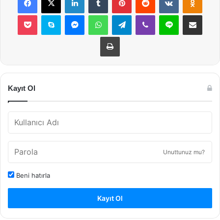
Pocket
Skype
Messenger
WhatsApp
Telegram
Viber
Line
E-Posta ile payla
Yazdır
Kayıt Ol
Unuttunuz mu?
Beni hatırla
Kayıt Ol