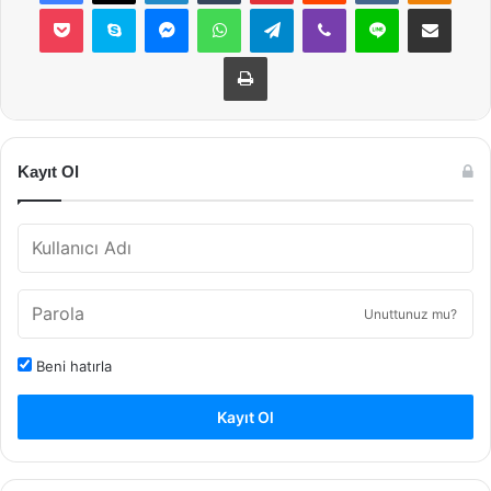
Pocket
Skype
Messenger
WhatsApp
Telegram
Viber
Line
E-Posta ile payla
Yazdır
Kayıt Ol
Unuttunuz mu?
Beni hatırla
Kayıt Ol