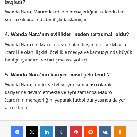
başladı?
Wanda Nara, Mauro Icardi’nin menajerliğini üstlendikten
sonra ikili arasında bir ilişki başlamıştır.
4. Wanda Nara’nın evlilikleri neden tartışmalı oldu?
Wanda Nara’nın Maxi López ile olan boşanması ve Mauro
Icardi ile olan ilişkisi, özellikle medya ve kamuoyunda büyük
bir ilgi uyandırdı ve tartışmalara yol açtı.
5. Wanda Nara’nın kariyeri nasıl şekillendi?
Wanda Nara, model ve televizyon sunucusu olarak
kariyerine devam etmekte ve aynı zamanda Mauro
Icardi’nin menajerliğini yaparak futbol dünyasında da yer
almaktadır.
Facebook
X
LinkedIn
Tumblr
Pinterest
Reddit
VKontakte
Odnok