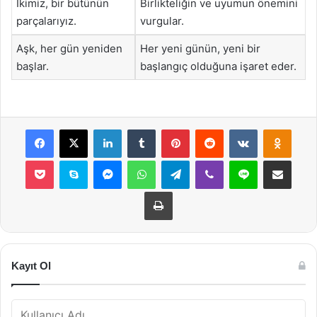
İkimiz, bir bütünün
Birlikteliğin ve uyumun önemini
parçalarıyız.
vurgular.
Aşk, her gün yeniden
Her yeni günün, yeni bir
başlar.
başlangıç olduğuna işaret eder.
Facebook
X
LinkedIn
Tumblr
Pinterest
Reddit
VKontakte
Odnok
Pocket
Skype
Messenger
WhatsApp
Telegram
Viber
Line
E-Posta ile payla
Yazdır
Kayıt Ol