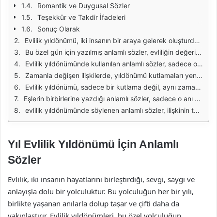
Romantik ve Duygusal Sözler
Teşekkür ve Takdir İfadeleri
Sonuç Olarak
Evlilik yıldönümü, iki insanın bir araya gelerek oluşturduğu sevgi dolu bir hikayenin kutlandığı özel bir zamandır. Bu gün, geçmişte paylaşılan güzel anıları hatırlamanın yanı sıra, geleceğe dair umutları ve hayalleri de tazeleme fırsatıdır. Eşlerin birbirlerine olan sevgilerini ifade etmeleri, bu özel günün anlamını derinleştirir. Anlamlı sözler, bu duyguları en iyi şekilde yansıtmanın bir yoludur.
Bu özel gün için yazılmış anlamlı sözler, evliliğin değerini ve önemini vurgularken, aynı zamanda sevginin ne denli güçlü bir bağ olduğunu da gözler önüne serer. Her bir yıl dönümünde, bu sözler eşler arasında daha derin bir bağ kurmayı sağlar. Kalpten gelen bir mesaj, bazen bir hediye veya kutlamadan daha anlamlı olabilir. Bu nedenle, yıldönümünde söylenen sözlerin önemi büyüktür.
Evlilik yıldönümünde kullanılan anlamlı sözler, sadece o gün için değil, hayat boyu hatırlanacak anılar arasında yer alır. Eşlerin birbirlerine duyduğu derin sevgi ve bağlılık, bu sözlerle somut hale gelir. Unutulmaması gereken bir diğer nokta ise, bu sözlerin içtenlik ve duygusallık taşımasıdır. Her kelimenin kalpten gelmesi, ilişkinin güçlenmesine katkıda bulunur.
Zamanla değişen ilişkilerde, yıldönümü kutlamaları yeni bir başlangıç olarak da değerlendirilebilir. Geçmişte yaşanan zorluklar ve mutluluklar, bu özel günde bir araya gelir. Anlamlı sözler, bu karmaşayı sadeleştirerek, ilişkinin özünü hatırlatır. Eşler, birlikte geçirdikleri her anın değerini anlar ve gelecekteki ortak hayallerini güçlendirir.
Evlilik yıldönümü, sadece bir kutlama değil, aynı zamanda geçmişin ve geleceğin bir değerlendirmesidir. Eşlerin birbirlerine söyledikleri anlamlı sözler, bu değerlendirmeyi yapmanın en güzel yoludur. Her yıl dönümünde, yeni bir sayfa açılır ve bu sayfanın başında yer alan sözler, ilişkinin ne denli özel olduğunu hatırlatır. Bu kutlama, aşkın ve bağlılığın bir kez daha tazelenmesini sağlar.
Eşlerin birbirlerine yazdığı anlamlı sözler, sadece o anı değil, tüm hayatı kapsayan bir bağ kurar. Bu sözler, sevginin zamanla nasıl evrildiğini ve güçlendiğini gösterir. Yıldönümü kutlamalarında, bu tür sözlerin paylaşılması, ilişkideki derinliği artırır. Her yıl, yeni bir sözle birlikte aşkın tazelenmesi, çiftler için büyük bir mutluluk kaynağıdır.
evlilik yıldönümünde söylenen anlamlı sözler, ilişkinin temel taşlarını oluşturur. Bu sözler, aşkın, dostluğun ve bağlılığın ifadesidir. Eşler, bu özel günlerinde birbirlerine bu sözlerle ne kadar değer verdiklerini gösterebilirler. Anlam dolu sözler, her yıl dönümünde yeni anılar biriktirerek, ilişkinin daha da güçlenmesine katkıda bulunur.
Yıl Evlilik Yıldönümü İçin Anlamlı
Sözler
Evlilik, iki insanın hayatlarını birleştirdiği, sevgi, saygı ve
anlayışla dolu bir yolculuktur. Bu yolculuğun her bir yılı,
birlikte yaşanan anılarla dolup taşar ve çifti daha da
yakınlaştırır. Evlilik yıldönümleri, bu özel yolculuğun