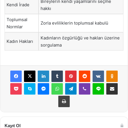
Bireylerin kendi yaşamlarını seçme
Kendi İrade
hakkı
Toplumsal
Zorla evliliklerin toplumsal kabulü
Normlar
Kadınların özgürlüğü ve hakları üzerine
Kadın Hakları
sorgulama
Facebook
X
LinkedIn
Tumblr
Pinterest
Reddit
VKontakte
Odnok
Pocket
Skype
Messenger
WhatsApp
Telegram
Viber
Line
E-Posta ile payla
Yazdır
Kayıt Ol