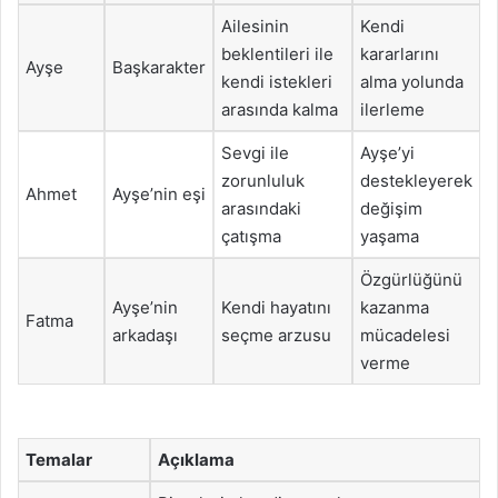
Ailesinin
Kendi
beklentileri ile
kararlarını
Ayşe
Başkarakter
kendi istekleri
alma yolunda
arasında kalma
ilerleme
Sevgi ile
Ayşe’yi
zorunluluk
destekleyerek
Ahmet
Ayşe’nin eşi
arasındaki
değişim
çatışma
yaşama
Özgürlüğünü
Ayşe’nin
Kendi hayatını
kazanma
Fatma
arkadaşı
seçme arzusu
mücadelesi
verme
Temalar
Açıklama